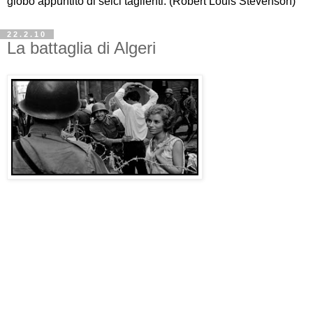
globo appuntito di selci taglienti. (Robert Louis Stevenson)
22.2.10
La battaglia di Algeri