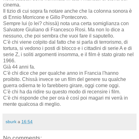
cinema.
Il tizio di cui sopra fa notare anche che la colonna sonora è
di Ennio Morricone e Gillo Pontecorvo.
Sempre lui (o lei? chissà) nota una certa somiglianza con
Salvatore Giuliano di Francesco Rosi. Ma non lo dice a
nessuno, che poi sembra che vuoi fare il saputello.
C'è chi viene colpito dal fatto che si parla di terrorismo, di
tortura, si vedono i posti di blocco e i cittadini di serie A e di
serie Z, i soliti argomenti insomma, e il film è stato girato nel
1966.
Già 44 anni fa.
C'è chi dice che per qualche anno in Francia l'hanno
proibito. Chissà invece se un film del genere su qualche
guerra odierna te lo farebbero girare, oggi come oggi.
C'è chi ha da ridire su questo modo di recensire i film.
C'è chi risponde che per ora è così poi magari mi verrà in
mente qualcosa di meglio.
sburk
a
16:54
No comments: